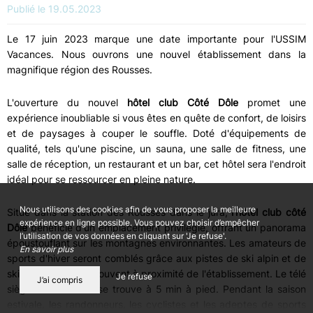
Publié le 19.05.2023
Le 17 juin 2023 marque une date importante pour l'USSIM
Vacances. Nous ouvrons une nouvel établissement dans la
magnifique région des Rousses.
L'ouverture du nouvel
hôtel club Côté Dôle
promet une
expérience inoubliable si vous êtes en quête de confort, de loisirs
et de paysages à couper le souffle. Doté d'équipements de
qualité, tels qu'une piscine, un sauna, une salle de fitness, une
salle de réception, un restaurant et un bar, cet hôtel sera l'endroit
idéal pour se ressourcer en pleine nature.
Nous utilisons des cookies afin de vous proposer la meilleure
Situé dans la station des Rousses dans le jura,
l'hôtel club côté
expérience en ligne possible. Vous pouvez choisir d’empêcher
Dôle
bénéficie d'un emplacement privilégié, offrant un panorama
l’utilisation de vos données en cliquant sur 'Je refuse'.
époustouflant sur les montagnes environnantes. Les amateurs de
En savoir plus
sports d'hiver seront comblés grâce aux pistes de ski alpin et de
ski de fond qui se trouvent à proximité de l'établissement. Le télé
Je refuse
J’ai compris
siège du balancier se trouve à 5 min à pied. Pendant la saison
estivale, les randonneurs, les cyclistes et les adeptes de sports