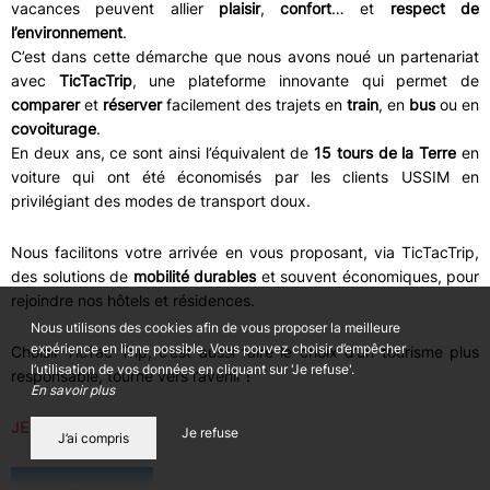
vacances peuvent allier
plaisir
,
confort
… et
respect de
l’environnement
.
C’est dans cette démarche que nous avons noué un partenariat
avec
TicTacTrip
, une plateforme innovante qui permet de
comparer
et
réserver
facilement des trajets en
train
, en
bus
ou en
covoiturage
.
En deux ans, ce sont ainsi l’équivalent de
15 tours de la Terre
en
voiture qui ont été économisés par les clients USSIM en
privilégiant des modes de transport doux.
Nous facilitons votre arrivée en vous proposant, via TicTacTrip,
des solutions de
mobilité durables
et souvent économiques, pour
rejoindre nos hôtels et résidences.
Nous utilisons des cookies afin de vous proposer la meilleure
expérience en ligne possible. Vous pouvez choisir d’empêcher
Choisir TicTac Trip, c’est aussi faire le choix d’un tourisme plus
l’utilisation de vos données en cliquant sur 'Je refuse'.
responsable, tourné vers l’avenir !
En savoir plus
JE RESERVE !
Je refuse
J’ai compris
Je RÉSERVE